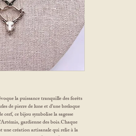
à la femme mure, s
plus doux.
Cette pierre renforc
pouvant aider à at
voque la puissance tranquille des forêts
rles de pierre de lune et d’une breloque
e cerf, ce bijou symbolise la sagesse
 d’Artémis, gardienne des bois.Chaque
 une création artisanale qui relie à la