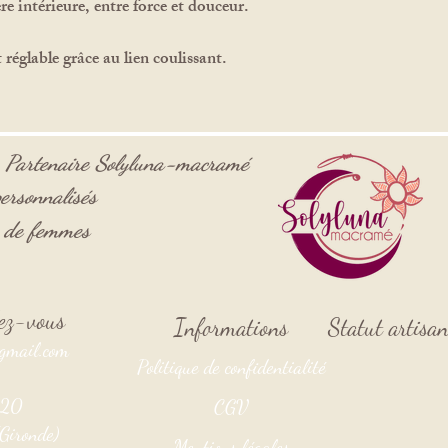
re intérieure, entre force et douceur.
réglable grâce au lien coulissant.
-
Partenaire
Solyluna-macramé
ersonnalisés
s de femmes
ndez-vous
Informations
Statut artisa
gmail.com
Politique de confidentialité
3920
CGV
Gironde)
Mentions légales