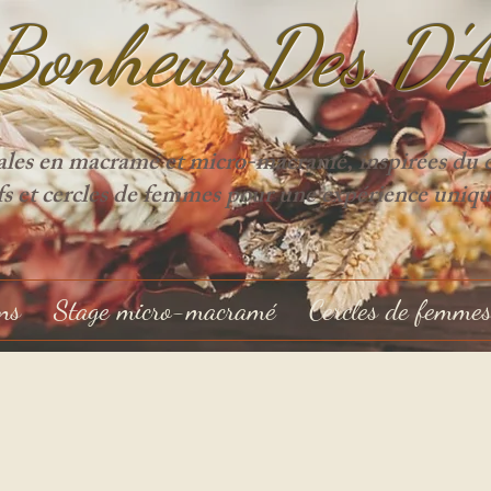
Bonheur Des D'
ales en macramé et micro-macramé, inspirées du cy
ifs et cercles de femmes pour une expérience uniqu
ons
Stage micro-macramé
Cercles de femme