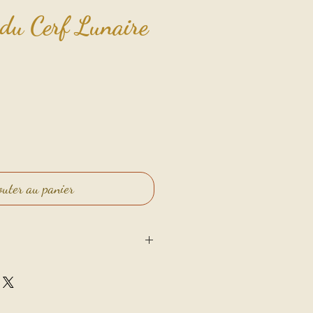
 du Cerf Lunaire
outer au panier
tion - Réconfort✨
 viens accompagner la femme
des de sa vie : de la jeune fille