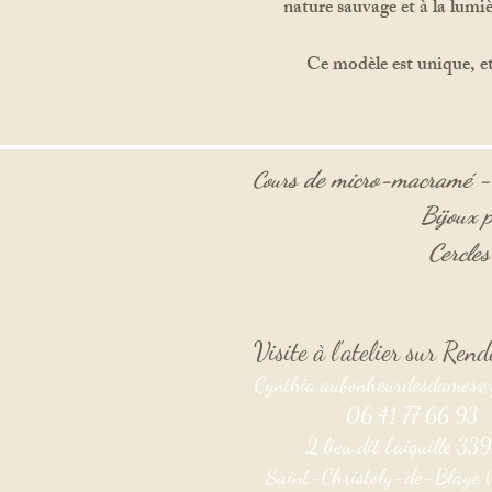
nature sauvage et à la lumiè
Ce modèle est unique, et 
s de micro-macramé 
Cour
Bijoux p
Cercle
Visite à l'atelier sur Re
Cynthia.aubonheurdesdames@
06 41 77 66 93
2 lieu dit l'aiguille 3
Saint-Christoly-de-Blaye (