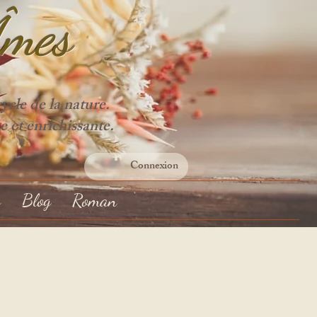
Âme
s
cle de la nature.
e et enrichissante.
Connexion
s
Blog
Roman