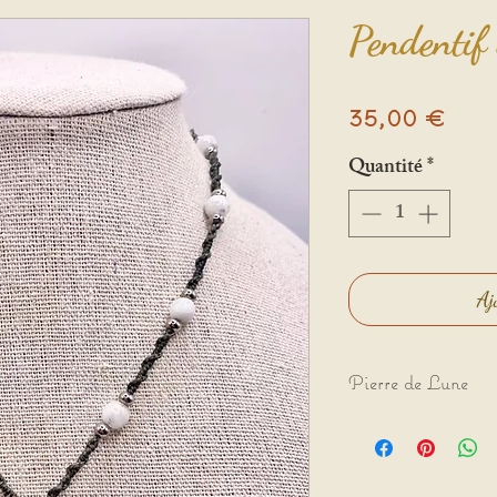
Pendentif
Prix
35,00 €
Quantité
*
Aj
Pierre de Lune
✨Vision - Accepta
La pierre de lune
dans toute les pério