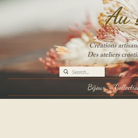
Au 
Créations artisan
Des ateliers créat
Bijoux
Collecti