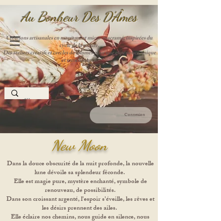
Au Bonheur Des D'Âme
s
Créations artisanales en macramé et micro-macramé, inspirées du
cycle de la nature.
Des ateliers créatifs et cercles de femmes pour une expérience unique
et enrichissante.
Connexion
New Moon
Dans la douce obscurité de la nuit profonde, la nouvelle
lune dévoile sa splendeur féconde.
Elle est magie pure, mystère enchanté, symbole de
renouveau, de possibilités.
Dans son croissant argenté, l'espoir s'éveille, les rêves et
les désirs prennent des ailes.
Elle éclaire nos chemins, nous guide en silence, nous