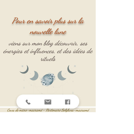
Pour en savoir plus sur la
nouvelle lune
viens sur mon blog découvrir, ses
énergies et influences, et des idées de
rituels
s de micro-macramé -
Partenaire
Solyluna-macramé
Cour
Bijoux personnalisés
Cercles de femmes