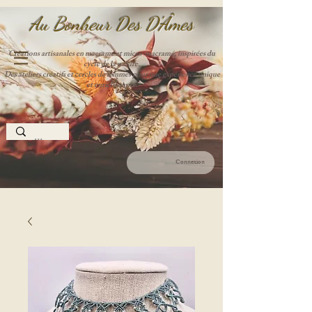
Au Bonheur Des D'Âme
s
Créations artisanales en macramé et micro-macramé, inspirées du
cycle de la nature.
Des ateliers créatifs et cercles de femmes pour une expérience unique
et enrichissante.
Connexion