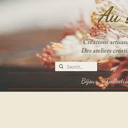
Au 
Créations artisan
Des ateliers créat
Bijoux
Collecti