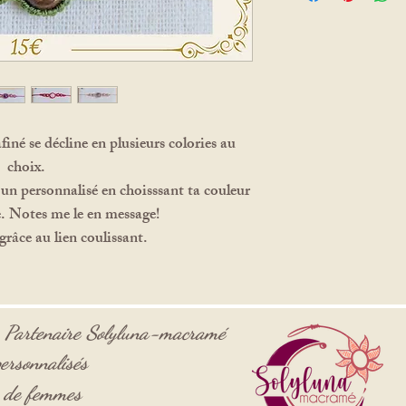
finé se décline en plusieurs colories au
choix.
 un personnalisé en choisssant ta couleur
re. Notes me le en message!
 grâce au lien coulissant.
-
Partenaire
Solyluna-macramé
ersonnalisés
s de femmes