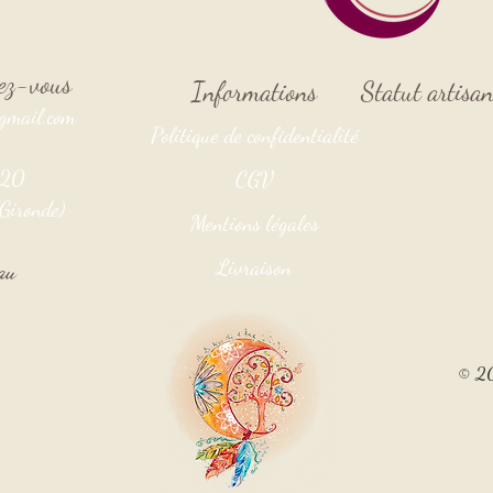
ndez-vous
Informations
Statut artisa
gmail.com
Politique de confidentialité
3920
CGV
Gironde)
Mentions légales
Livraison
au
© 20