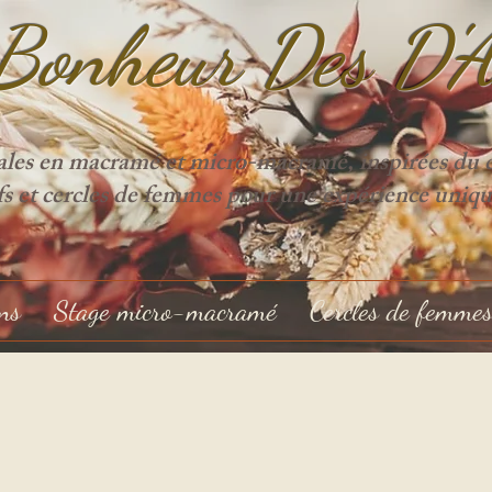
Bonheur Des D'
ales en macramé et micro-macramé, inspirées du cy
ifs et cercles de femmes pour une expérience uniqu
ons
Stage micro-macramé
Cercles de femme