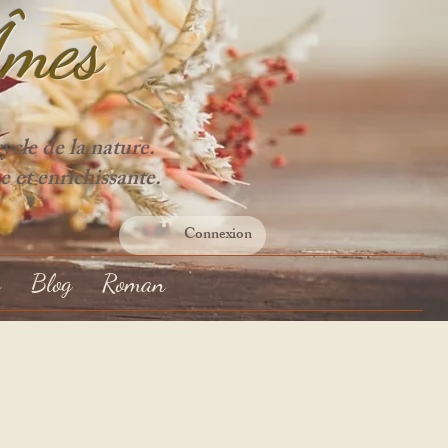
Âme
s
cle de la nature.
e et enrichissante.
Connexion
s
Blog
Roman