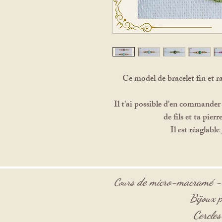
Ce model de bracelet fin et ra
Il t'ai possible d'en commander
de fils et ta pier
Il est réaglable
s de micro-macramé 
Cour
Bijoux p
Cercle