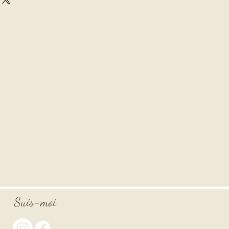
 pierre dotée d’une vibration
Elle combat toutes les ivresses,
pirituelles et dissipe la colère,
é. Elle Favorise l’amour divin et
le. L’améthyste transmute les
 fréquences élevées. Elle
n sommeil réparateur et
Suis-moi