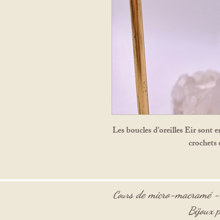
Les boucles d'oreilles Eir sont e
crochets 
s de micro-macramé 
Cour
Bijoux p