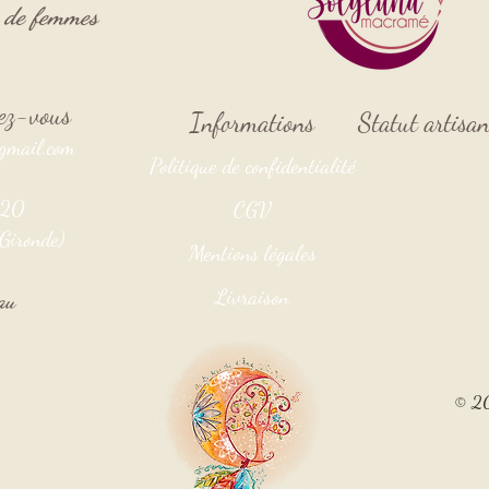
s de femmes
ndez-vous
Informations
Statut artisa
gmail.com
Politique de confidentialité
3920
CGV
Gironde)
Mentions légales
Livraison
au
© 20