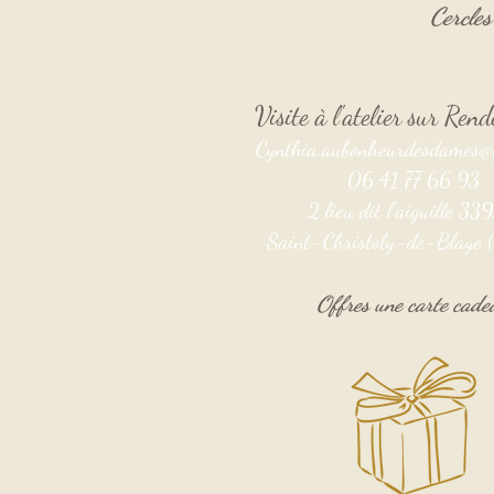
Cercle
Visite à l'atelier sur Re
Cynthia.aubonheurdesdames@
06 41 77 66 93
2 lieu dit l'aiguille 3
Saint-Christoly-de-Blaye (
Offres une carte cade