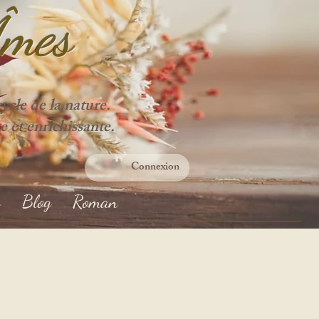
Âme
s
cle de la nature.
e et enrichissante.
Connexion
s
Blog
Roman