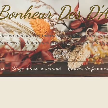
Bonheur Des D'
ales en macramé et micro-macramé, inspirées du cy
ifs et cercles de femmes pour une expérience uniqu
ons
Stage micro-macramé
Cercles de femme