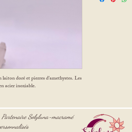
intuition✨
L’Améthyste est une
spirituelle élevée. 
tant physiques que s
la peur et l’anxiét
la sagesse spirituel
basses vibrations en
accompagne vers u
valorise les rêves.
n laiton doré et pierres d'amethystes. Les
en acier inoxiable.
-
Partenaire
Solyluna-macramé
ersonnalisés