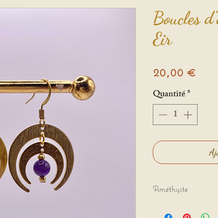
Boucles d'
Eir
Prix
20,00 €
Quantité
*
Aj
Améthyste
✨Éveil, justice, co