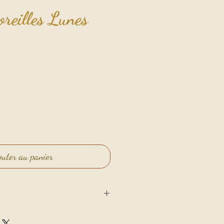
oreilles Lunes
outer au panier
nscience, clarté, méditation,