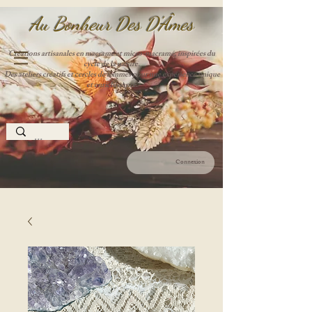
Au Bonheur Des D'Âme
s
Créations artisanales en macramé et micro-macramé, inspirées du
cycle de la nature.
Des ateliers créatifs et cercles de femmes pour une expérience unique
et enrichissante.
Connexion