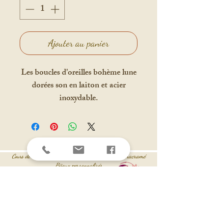
Ajouter au panier
Les boucles d'oreilles bohème lune
dorées son en laiton et acier
inoxydable.
s de micro-macramé -
Partenaire
Solyluna-macramé
Cour
Bijoux personnalisés
Cercles de femmes
Visite à l'atelier sur Rendez-vous
Suis-moi
Cynthia.aubonheurdesdames@gmail.com
06 41 77 66 93
2 lieu dit l'aiguille 33920