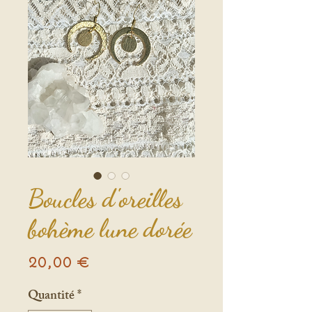
Boucles d'oreilles
bohème lune dorée
Prix
20,00 €
Quantité
*