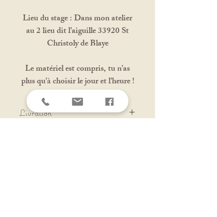
Lieu du stage : Dans mon atelier
au 2 lieu dit l’aiguille 33920 St
Christoly de Blaye
Le matériel est compris, tu n'as
plus qu'à choisir le jour et l'heure !
Livraison
Choisir "remise en main propre"
pour ne pas payer de frais d'envoie
s de micro-macramé -
Partenaire
Solyluna-macramé
Cour
Bijoux personnalisés
Cercles de femmes
Visite à l'atelier sur Rendez-vous
Suis-moi