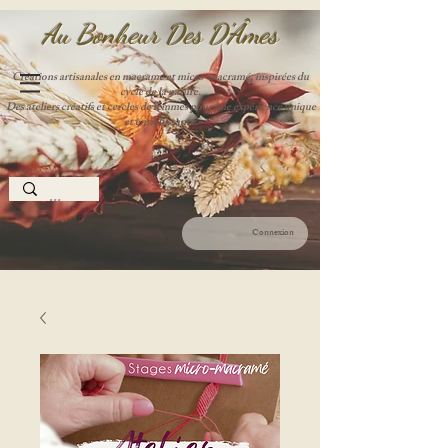
Au Bonheur Des D'Âme
s
Créations artisanales en macramé et micro-macramé, inspirées du
cycle de la nature.
Des ateliers créatifs et cercles de femmes pour une expérience unique
et enrichissante.
Connexion