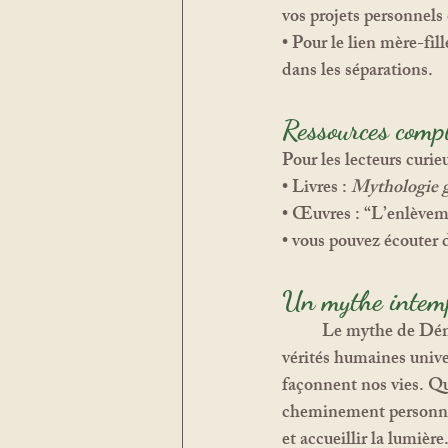
vos projets personnels 
• 
Pour le lien mère-fill
dans les séparations.
Ressources comp
Pour les lecteurs curieu
• Livres : 
Mythologie 
• Œuvres : “L’enlèvem
• vous pouvez écouter 
Un mythe intem
	Le mythe de Déméter et Perséphone est bien plus qu’une histoire sur les saisons. Il reflète des 
vérités humaines univers
façonnent nos vies. Que
cheminement personnel,
et accueillir la lumière