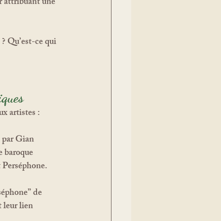
r attribuant une 
 ? Qu’est-ce qui 
iques
 artistes :
 par Gian 
e baroque 
 Perséphone.
séphone”
 de 
leur lien 