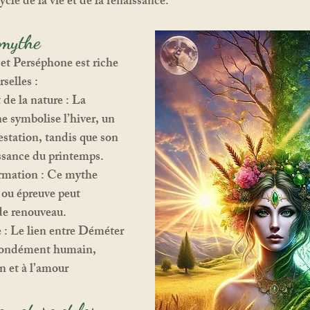
ycle de la vie et de la renaissance.
 mythe
t Perséphone est riche 
selles :
t de la nature
 : La 
 symbolise l’hiver, un 
estation, tandis que son 
ssance du printemps.
ormation
 : Ce mythe 
e ou épreuve peut 
de renouveau.
e
 : Le lien entre Déméter 
ofondément humain, 
n et à l’amour 