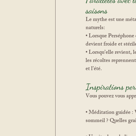
Parallèles avec l
saisons
Le mythe est une méta
naturels:
• Lorsque Perséphone es
devient froide et stérile
• Lorsqu’elle revient, l
les récoltes reprennen
et l’été.
Inspirations pers
Vous pouvez vous approp
• 
Méditation guidée :
 
sommeil ? Quelles grai