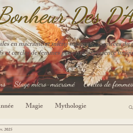
Bonheur Des D'
ales en macramé et micro-macramé, inspirées du cy
ifs et cercles de femmes pour une expérience uniqu
ons
Stage micro-macramé
Cercles de femme
année
Magie
Mythologie
nv. 2025