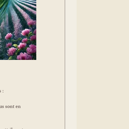
 :
us sont en 