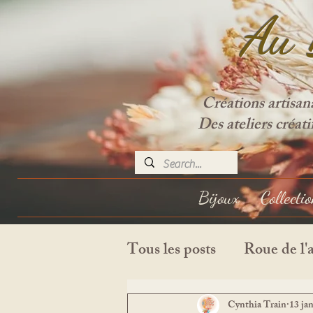
Au 
Créations artisan
Des ateliers créat
Bijoux
Collecti
Tous les posts
Roue de l'
Journal de bord
Cynthia Train
13 ja