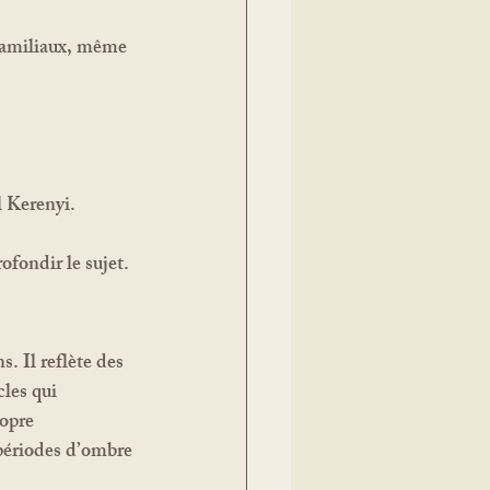
 familiaux, même 
l Kerenyi.
ofondir le sujet.
cles qui 
opre 
périodes d’ombre 