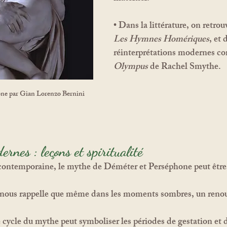
• Dans la littérature, on retro
Les Hymnes Homériques
, et 
réinterprétations modernes c
Olympus
 de Rachel Smythe.
one
 par Gian Lorenzo Bernini
rnes : leçons et spiritualité
contemporaine, le mythe de Déméter et Perséphone peut être
l nous rappelle que même dans les moments sombres, un renou
 cycle du mythe peut symboliser les périodes de gestation et d