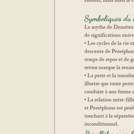
saisons, mais aussi le c
Symboliques du
Le mythe de Deméter e
de significations univer
• 
Les cycles de la vie e
descente de Perséphone
temps de repos et de g
retour marque la renai
• 
La perte et la transf
illustre que toute pert
conduire à une forme 
• 
La relation mère-fill
et Perséphone est pr
touchant à la séparatio
inconditionnel.