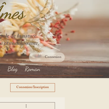
Âme
s
cle de la nature.
e et enrichissante.
Connexion
s
Blog
Roman
Connexion/Inscription