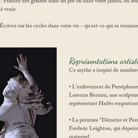
:
 Plantez des graines dans un pot ou dans votre jardin, en leu
à venir.
 Écrivez sur les cycles dans votre vie – qu’est-ce qui se termine
Représentations artist
Ce mythe a inspiré de nombreux
• 
L’enlèvement de Perséphone
Lorenzo Bernini, une sculptur
représentant Hadès emportant
• 
La peinture “Déméter et Per
Frederic Leighton, qui dépeint 
maternel.