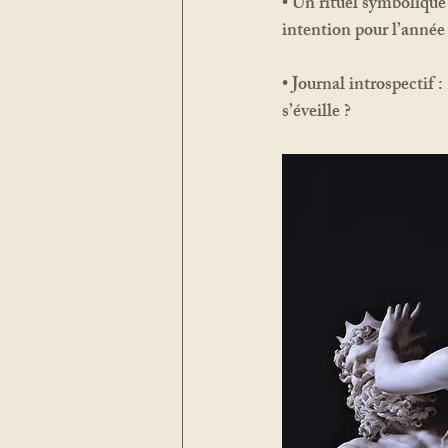
• 
Un rituel symbolique 
intention pour l’année 
• 
Journal introspectif :
s’éveille ?