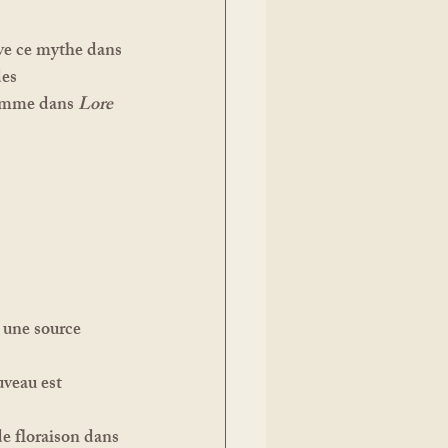
uve ce mythe dans 
des 
omme dans 
Lore 
 une source 
veau est 
e floraison dans 