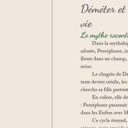
Déméter et 
vie
Le mythe racont
	Dans la mythologie grecque, Déméter, déesse des moissons et de la fertilité, avait une fille 
adorée, Perséphone, inc
fleurs dans un champ, l
reine.
	Le chagrin de Déméter fut immense. Dans sa douleur, elle négligea ses fonctions divines : la 
terre devint stérile, l
chercha sa fille partout
	En colère, elle demanda à Zeus d’intervenir. Pour rétablir l’équilibre, un compromis fut trouvé 
: Perséphone passerait 
dans les Enfers avec H
	Ce cycle éternel, marqué par la perte et le retour de Perséphone, incarne le changement des 