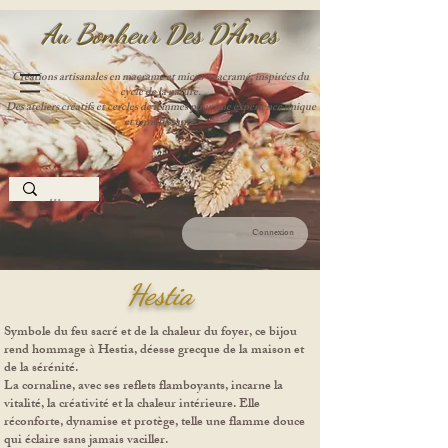
Au Bonheur Des D'Âme
s
Créations artisanales en macramé et micro-macramé, inspirées du
cycle de la nature.
Des ateliers créatifs et cercles de femmes pour une expérience unique
et enrichissante.
Connexion
Hestia
Symbole du feu sacré et de la chaleur du foyer, ce bijou
rend hommage à Hestia, déesse grecque de la maison et
de la sérénité.
La cornaline, avec ses reflets flamboyants, incarne la
vitalité, la créativité et la chaleur intérieure. Elle
réconforte, dynamise et protège, telle une flamme douce
qui éclaire sans jamais vaciller.