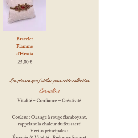
Bracelet
Flamme
d’Hestia
Prix
25,00 €
Les pierres que j'utilise pour cette collection
Cornaline
Vitalité – Confiance – Créativité
Couleur : Orange à rouge flamboyant,
rappelant la chaleur du feu sacré
Vertus principales :