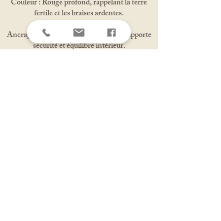
Couleur : Rouge profond, rappelant la terre
fertile et les braises ardentes.
Vertus principales :
Ancrage & Stabilité : Relie à la Terre, apporte
sécurité et équilibre intérieur.
Force & Courage : Soutient dans les périodes
de fatigue ou de défi.
Vitalité & Endurance : Stimule l’énergie
physique et renforce la volonté.
Confiance & Sécurité émotionnelle : Rassure,
apaise les peurs et redonne confiance en soi.
Protection & Alignement : Crée une base
solide pour avancer sereinement.
Association avec la déesse Hestia :
Le jaspe rouge reflète la solidité et l’ancrage du
foyer qu’Hestia protège. Comme les braises qui
couvent sous la flamme sacrée, il incarne la
force tranquille, la stabilité et la sécurité
intérieure qui permettent à la lumière d’Hestia
de rayonner en paix.