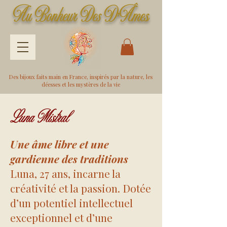
Au Bonheur Des D'Âme
s
Des bijoux faits main en France, inspirés par la nature, les
déesses et les mystères de la vie
Luna Mistral
Une âme libre et une
gardienne des traditions
Luna, 27 ans, incarne la
créativité et la passion. Dotée
d’un potentiel intellectuel
exceptionnel et d’une