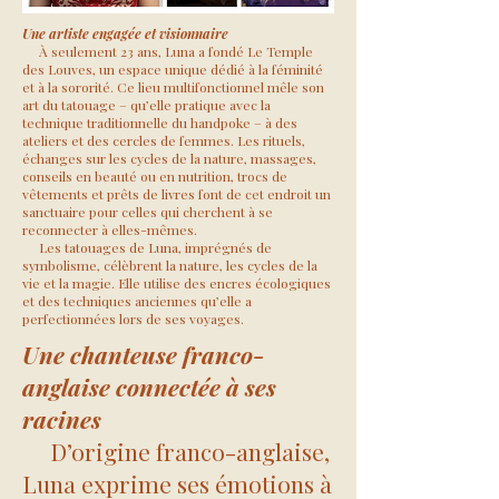
Une artiste engagée et visionnaire
À seulement 23 ans, Luna a fondé Le Temple
des Louves, un espace unique dédié à la féminité
et à la sororité. Ce lieu multifonctionnel mêle son
art du tatouage – qu’elle pratique avec la
technique traditionnelle du handpoke – à des
ateliers et des cercles de femmes. Les rituels,
échanges sur les cycles de la nature, massages,
conseils en beauté ou en nutrition, trocs de
vêtements et prêts de livres font de cet endroit un
sanctuaire pour celles qui cherchent à se
reconnecter à elles-mêmes.
Les tatouages de Luna, imprégnés de
symbolisme, célèbrent la nature, les cycles de la
vie et la magie. Elle utilise des encres écologiques
et des techniques anciennes qu’elle a
perfectionnées lors de ses voyages.
Une chanteuse franco-
anglaise connectée à ses
racines
D’origine franco-anglaise,
Luna exprime ses émotions à