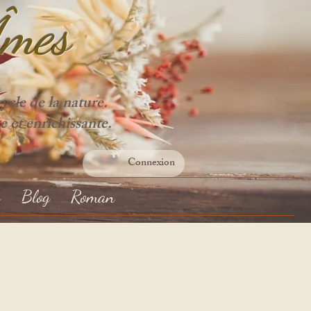
Âme
s
cle de la nature.
e et enrichissante.
Connexion
s
Blog
Roman