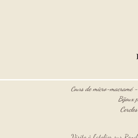
s de micro-macramé 
Cour
Bijoux p
Cercle
Visite à l'atelier sur Re