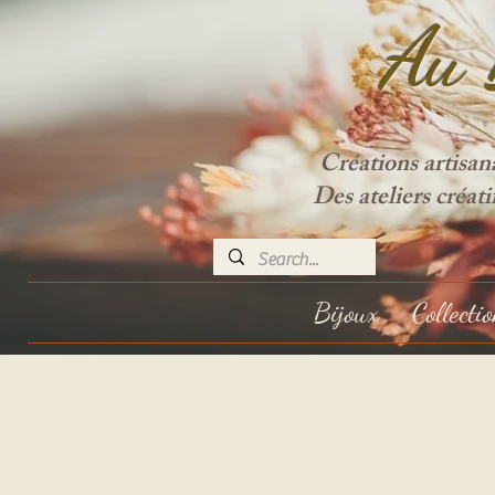
Au 
Créations artisan
Des ateliers créat
Bijoux
Collecti