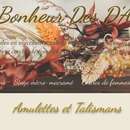
Bonheur Des D'
ales en macramé et micro-macramé, inspirées du cy
ifs et cercles de femmes pour une expérience uniqu
ons
Stage micro-macramé
Cercles de femme
Amulettes et Talismans