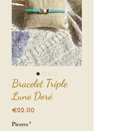
Bracelet Triple
Lune Doré
Price
€22.00
Pierres
*