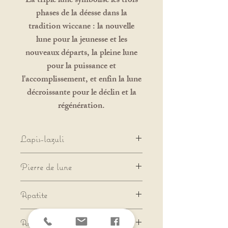
La triple lune symbolise les trois
phases de la déesse dans la
tradition wiccane : la nouvelle
lune pour la jeunesse et les
nouveaux départs, la pleine lune
pour la puissance et
l'accomplissement, et enfin la lune
décroissante pour le déclin et la
régénération.
Lapis-lazuli
✨Vérité - Confiance -
Pierre de lune​
Contentement✨
Associée au chakra du 3eme oeil
✨Vision - Acceptation -
Apatite
cette pierre éclaire la conscience
Réconfort✨
de soi et des désirs les plus
La pierre de lune viens
✨Expression - Motivation -
Améthyste