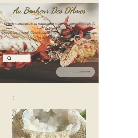
Au Bonheur Des D'Âme
s
Créations artisanales en macramé et micro-macramé, inspirées du
cycle de la nature.
Des ateliers créatifs et cercles de femmes pour une expérience unique
et enrichissante.
Connexion