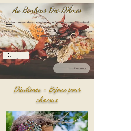
Au Bonheur Des D'Âme
s
Créations artisanales en macramé et micro-macramé, inspirées du
cycle de la nature.
Des ateliers créatifs et cercles de femmes pour une expérience unique
et enrichissante.
Connexion
Diadèmes - Bijoux pour
cheveux