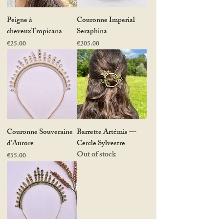
Peigne à
Couronne Imperial
cheveuxTropicana
Seraphina
Price
Price
€25.00
€205.00
Couronne Souveraine
Barrette Artémis —
d’Aurore
Cercle Sylvestre
Out of stock
Price
€55.00