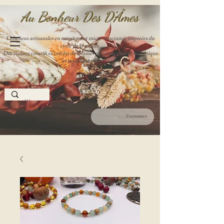
Au Bonheur Des D'Âme
s
Créations artisanales en macramé et micro-macramé, inspirées du
cycle de la nature.
Des ateliers créatifs et cercles de femmes pour une expérience unique
et enrichissante.
Connexion