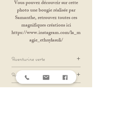
Vous pouvez découvrir sur cette
photo une bougie réalisée par
Samanthe, retrouvez toutes ces
magnifiques créations ici
https://www.instagram.com/la_m
agie_ethnylasuli/
Aventurine verte
✨Chance, confort, abondance et
Ambre
confiance en soi✨
Protection et Prospérité
Cornaline
Créativité, Courage et Confiance
s de micro-macramé -
Partenaire
Solyluna-macramé
Cour