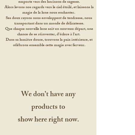
emporte vers des horizons de sagesse.
Alors levons nos regards vers le ciel étoilé, et laissons la
magie de la lune nous enchanter.
Ses doux rayons nous enveloppent de tendresse, nous
transportant dans un monde de délicatesse.
Que chaque nouvelle lune soit un nouveau départ, une
chance de se réinventer, d'éclore à l'art.
Dans sa lumière douce, trouvons la paix intérieure, et
célébrons ensemble cette magie avec ferveur.
We don’t have any
products to
show here right now.