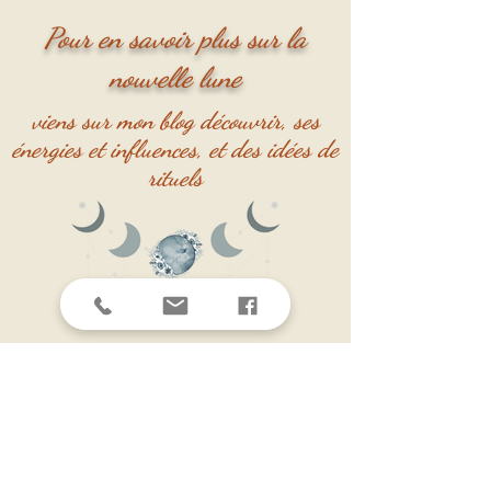
Pour en savoir plus sur la
nouvelle lune
viens sur mon blog découvrir, ses
énergies et influences, et des idées de
rituels
s de micro-macramé -
Partenaire
Solyluna-macramé
Cour
Bijoux personnalisés
Cercles de femmes
Visite à l'atelier sur Rendez-vous
Suis-moi
Cynthia.aubonheurdesdames@gmail.com
06 41 77 66 93