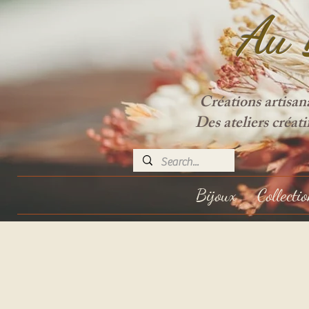
Au 
Créations artisan
Des ateliers créat
Bijoux
Collecti