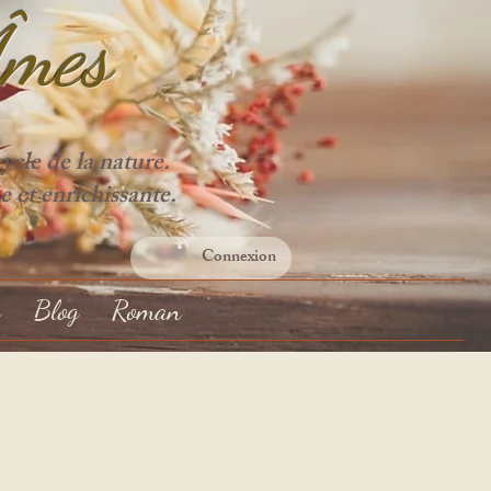
Âme
s
cle de la nature.
e et enrichissante.
Connexion
s
Blog
Roman