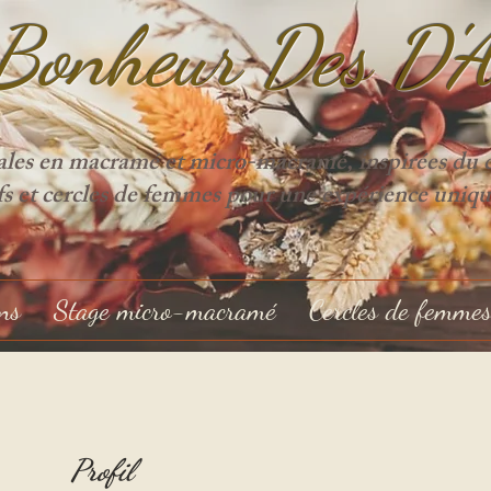
Bonheur Des D'
ales en macramé et micro-macramé, inspirées du cy
ifs et cercles de femmes pour une expérience uniqu
ons
Stage micro-macramé
Cercles de femme
Profil