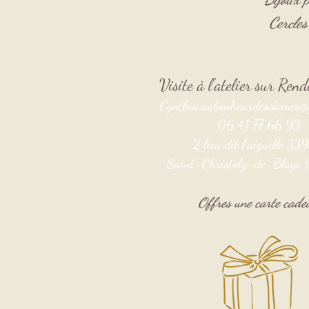
Cercle
Visite à l'atelier sur Re
Cynthia.aubonheurdesdames@
06 41 77 66 93
2 lieu dit l'aiguille 3
Saint-Christoly-de-Blaye (
Offres une carte cade