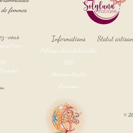
s de femmes
ndez-vous
Informations
Statut artisa
gmail.com
Politique de confidentialité
3920
CGV
Gironde)
Mentions légales
Livraison
au
© 20