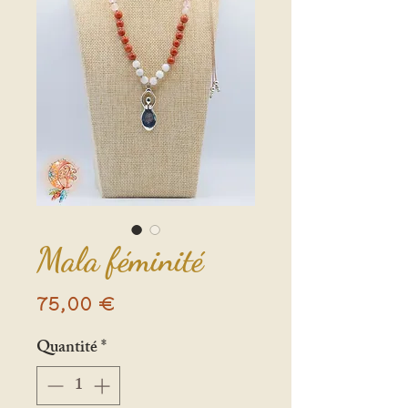
Mala féminité
Prix
75,00 €
Quantité
*