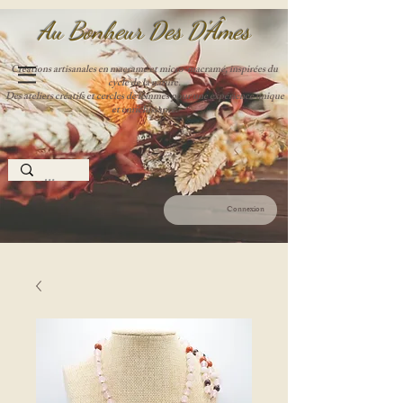
Au Bonheur Des D'Âme
s
Créations artisanales en macramé et micro-macramé, inspirées du
cycle de la nature.
Des ateliers créatifs et cercles de femmes pour une expérience unique
et enrichissante.
Connexion