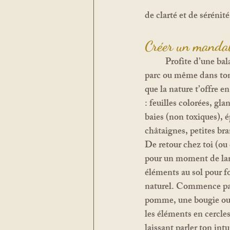
de clarté et de sérénité
Créer un manda
	Profite d’une balade en forêt, dans un 
parc ou même dans ton 
que la nature t’offre 
: feuilles colorées, gl
baies (non toxiques), é
châtaignes, petites b
De retour chez toi (ou 
pour un moment de land
éléments au sol pour f
naturel
. Commence par
pomme, une bougie ou u
les éléments en cercle
laissant parler ton intu