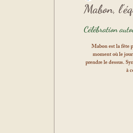
Mabon, l'é
Célébration aut
Mabon est la fête 
moment où le jour 
prendre le dessus. Sym
à c