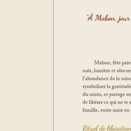
"
À Mabon, jour e
	Mabon, fête païenne de l’équinoxe d’automne, marque le temps de l’équilibre entre jour et 
nuit, lumière et obscu
l’abondance de la sais
symboliser la gratitud
du raisin, et partage u
de libérer ce qui ne te
famille, entre amis ou
Rituel de libératio