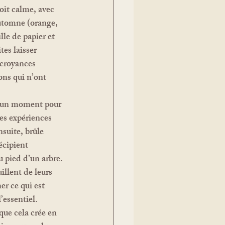
utomne (orange, 
le de papier et 
tes laisser 
 croyances 
ons qui n’ont 
s un moment pour 
ces expériences 
nsuite, brûle 
écipient 
u pied d’un arbre.
llent de leurs 
her ce qui est 
’essentiel. 
que cela crée en 