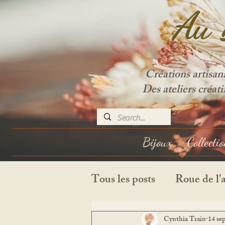
Au 
Créations artisan
Des ateliers créat
Bijoux
Collecti
Tous les posts
Roue de l'
Journal de bord
Cynthia Train
14 se