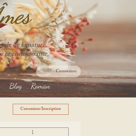
Âme
s
cle de la nature.
e et enrichissante.
Connexion
s
Blog
Roman
Connexion/Inscription