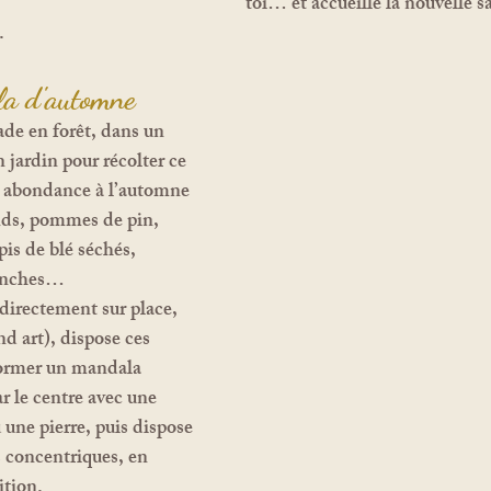
toi… et accueille la nouvelle s
.
la d'automne
jardin pour récolter ce 
en abondance à l’automne 
ands, pommes de pin, 
pis de blé séchés, 
ranches…
directement sur place, 
 art), dispose ces 
ormer un 
mandala 
 le centre avec une 
ne pierre, puis dispose 
s concentriques, en 
ition.