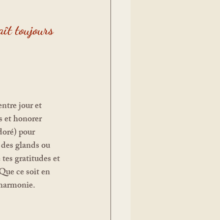
ît toujours 
s et honorer 
doré) pour 
 des glands ou 
tes gratitudes et 
 Que ce soit en 
’harmonie.