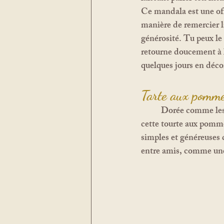
Ce mandala est une off
manière de remercier l
générosité. Tu peux le 
retourne doucement à la
quelques jours en déco
Tarte aux pomme
	Dorée comme les feuilles qui tapissent le sol, parfumée de cannelle et sucrée comme le miel, 
cette tourte aux pomme
simples et généreuses 
entre amis, comme une 