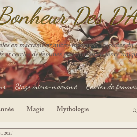
Bonheur Des D'
ales en macramé et micro-macramé, inspirées du cy
ifs et cercles de femmes pour une expérience uniqu
ons
Stage micro-macramé
Cercles de femme
année
Magie
Mythologie
pt. 2025